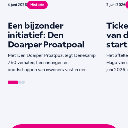
4 juni 2026
Historie
2 juni 2026
Een bijzonder
Tick
initiatief: Den
van 
Doarper Proatpoal
start
Met Den Doarper Proatpoal legt Denekamp
Het aftell
750 verhalen, herinneringen en
Hugo van 
boodschappen van inwoners vast in een
juni 2026 
unieke digitale tijdcapsule voor de toekomst.
kaartverkoo
11, 12 en 
decor van 
voor een i
sfeer, muzi
eenvoudig 
www.hugov