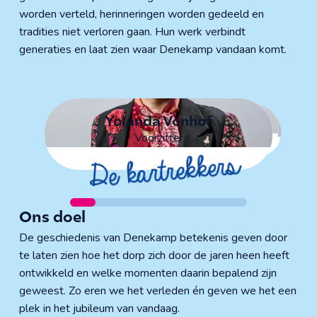
worden verteld, herinneringen worden gedeeld en
tradities niet verloren gaan. Hun werk verbindt
generaties en laat zien waar Denekamp vandaan komt.
Simone Hampsink
Ellen Ekkelboom
Vincent Groener
Yolanda Vonhof
Celeste Bouhuis
Jort Johannink
Luc van Deth
Voorzitter
De kartrekkers
Ons doel
De geschiedenis van Denekamp betekenis geven door
te laten zien hoe het dorp zich door de jaren heen heeft
ontwikkeld en welke momenten daarin bepalend zijn
geweest. Zo eren we het verleden én geven we het een
plek in het jubileum van vandaag.